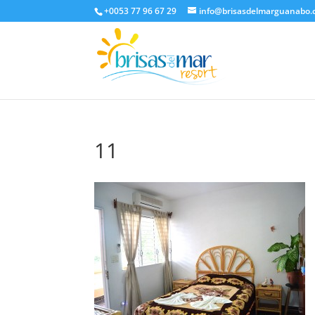
+0053 77 96 67 29
info@brisasdelmarguanabo
11