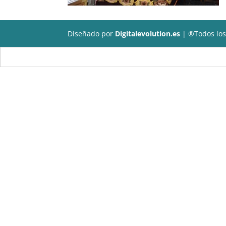
Diseñado por
Digitalevolution.es
| ®Todos los