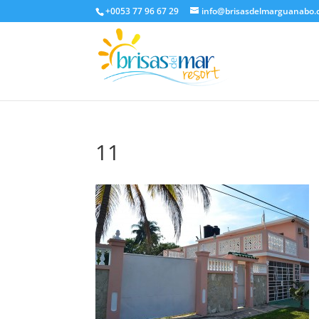
+0053 77 96 67 29
info@brisasdelmarguanabo
11