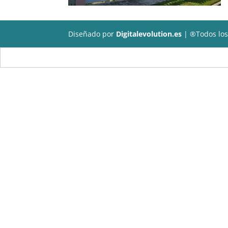
Diseñado por
Digitalevolution.es
| ®Todos los