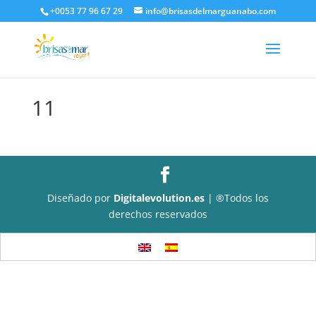
+0053 77 96 67 29
info@brisasdelmarguanabo.com
11
Diseñado por
Digitalevolution.es
| ®Todos los
derechos reservados