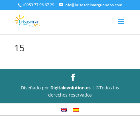
+0053 77 96 67 29
info@brisasdelmarguanabo.com
15
Diseñado por
Digitalevolution.es
| ®Todos los
derechos reservados