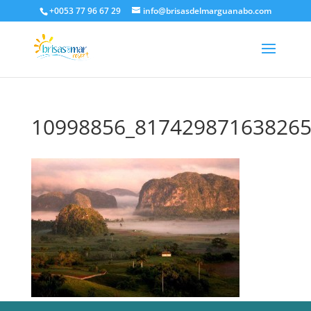
+0053 77 96 67 29
info@brisasdelmarguanabo.com
10998856_817429871638265