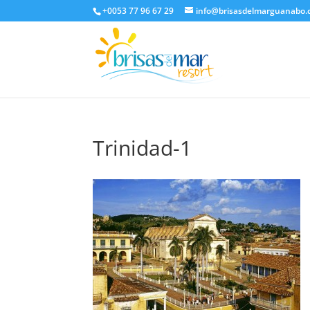
+0053 77 96 67 29
info@brisasdelmarguanabo
Trinidad-1