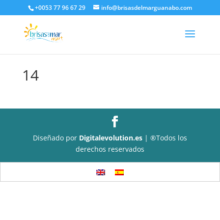
+0053 77 96 67 29
info@brisasdelmarguanabo.com
14
Diseñado por
Digitalevolution.es
| ®Todos los
derechos reservados