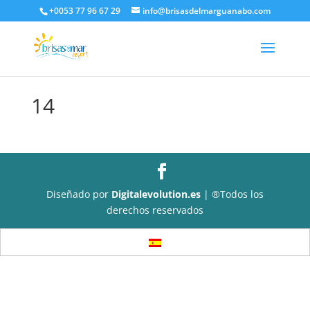
+0053 77 96 67 29
info@brisasdelmarguanabo.com
14
Diseñado por
Digitalevolution.es
| ®Todos los
derechos reservados