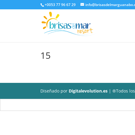
+0053 77 96 67 29
info@brisasdelmarguanabo
15
Diseñado por
Digitalevolution.es
| ®Todos los