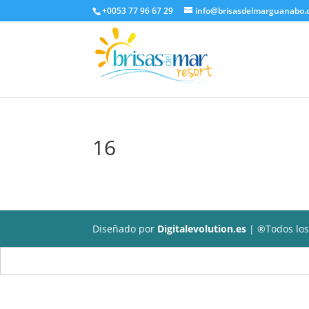
+0053 77 96 67 29
info@brisasdelmarguanabo
16
Diseñado por
Digitalevolution.es
| ®Todos los