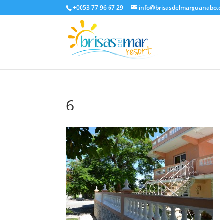
+0053 77 96 67 29
info@brisasdelmarguanabo
6