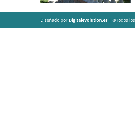
Diseñado por
Digitalevolution.es
| ®Todos los