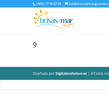
+0053 77 96 67 29
info@brisasdelmarguanabo
9
Diseñado por
Digitalevolution.es
| ®Todos los